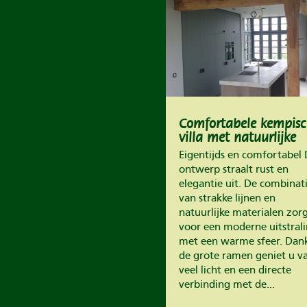
Comfortabele kempis
villa met natuurlijke
materialen
Eigentijds en comfortabel 
ontwerp straalt rust en
elegantie uit. De combinat
van strakke lijnen en
natuurlijke materialen zor
voor een moderne uitstral
met een warme sfeer. Dank
de grote ramen geniet u v
veel licht en een directe
verbinding met de...