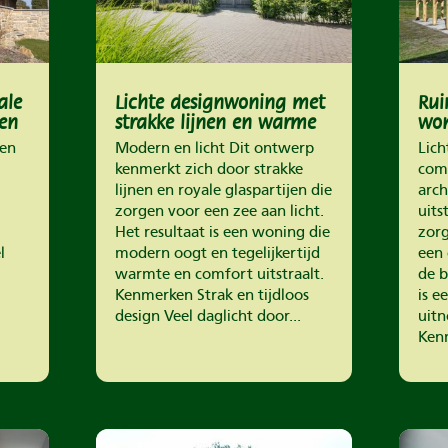
ale
Lichte designwoning met
Rui
en
strakke lijnen en warme
won
details
ver
en
Modern en licht Dit ontwerp
Lich
kenmerkt zich door strakke
comb
lijnen en royale glaspartijen die
arc
zorgen voor een zee aan licht.
uits
Het resultaat is een woning die
zorg
l
modern oogt en tegelijkertijd
een 
warmte en comfort uitstraalt.
de b
Kenmerken Strak en tijdloos
is e
design Veel daglicht door...
uitn
Kenm