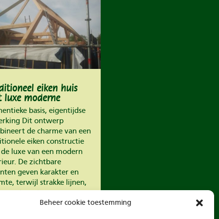
ditioneel eiken huis
 luxe moderne
erking
entieke basis, eigentijdse
erking Dit ontwerp
bineert de charme van een
itionele eiken constructie
 de luxe van een modern
rieur. De zichtbare
nten geven karakter en
te, terwijl strakke lijnen,
 en natuursteen zorgen
Beheer cookie toestemming
 een...