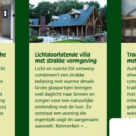
che
Lichtdoorlatende villa
Tra
met strakke vormgeving
met
en tuinzicht
afw
Dit
Licht en ruimte Dit ontwerp
Auth
combineert een strakke
afw
ie
belijning met warme details.
com
Grote glaspartijen brengen
trad
gt
veel daglicht naar binnen en
met
ing
zorgen voor een natuurlijke
inte
zij
verbinding met de tuin. Zo
gebi
an
ontstaat een woning die
warm
eigentijds oogt én aangenaam
glas
aanvoelt. Kenmerken •...
voor