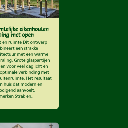
mtelijke eikenhouten
ing met open
binding naar buiten
t en ruimte Dit ontwerp
ineert een strakke
hitectuur met een warme
traling. Grote glaspartijen
en voor veel daglicht en
optimale verbinding met
uitenruimte. Het resultaat
en huis dat modern en
odigend aanvoelt.
erken Strak en...