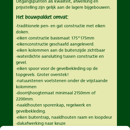
Uitgangspunten als kwaliteit, afwerking en
prijsstelling zijn gelijk aan de lagere bijgebouwen.
Het bouwpakket omvat:
-traditionele pen- en gat constructie met eiken
doken.
-eiken constructie basismaat 175*175mm
-eikenconstructie geschaafd aangeleverd.
-eiken kolommen aan de buitenzijde zichtbaar
-waterdichte aansluiting tussen constructie en
gevel.
-eiken spoor voor de gevelbekleding op de
topgevels. Groter overstek!
-natuurstenen voetstenen onder de vrijstaande
kolommen
-doorrijhoogtemaat minimaal 2150mm of
2200mm.
-naaldhouten sporenkap, regelwerk en
gevelbekleding.
-eiken buitentrap, naaldhouten raam en loopdeur
-dakafwerking naar keuze
-meer deuren, ramen of dakkapellen naar keuze.