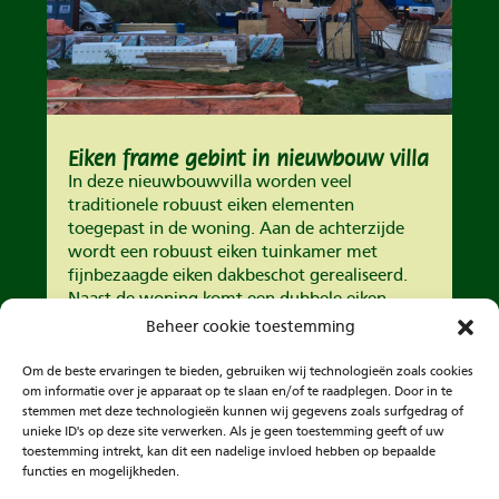
Eiken frame gebint in nieuwbouw villa
In deze nieuwbouwvilla worden veel
traditionele robuust eiken elementen
toegepast in de woning. Aan de achterzijde
wordt een robuust eiken tuinkamer met
fijnbezaagde eiken dakbeschot gerealiseerd.
Naast de woning komt een dubbele eiken
carport met berging en veranda....
Beheer cookie toestemming
Om de beste ervaringen te bieden, gebruiken wij technologieën zoals cookies
om informatie over je apparaat op te slaan en/of te raadplegen. Door in te
Volgende Pagina »
stemmen met deze technologieën kunnen wij gegevens zoals surfgedrag of
unieke ID's op deze site verwerken. Als je geen toestemming geeft of uw
toestemming intrekt, kan dit een nadelige invloed hebben op bepaalde
functies en mogelijkheden.