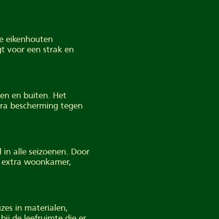
e eikenhouten
gt voor een strak en
en en buiten. Het
tra bescherming tegen
in alle seizoenen. Door
ls extra woonkamer,
zes in materialen,
bij de leefruimte die er