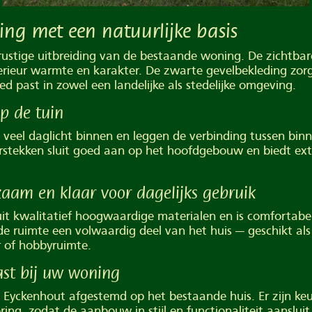
ing met een natuurlijke basis
stige uitbreiding van de bestaande woning. De zichtbar
terieur warmte en karakter. De zwarte gevelbekleding zor
oed past in zowel een landelijke als stedelijke omgeving.
op de tuin
veel daglicht binnen en leggen de verbinding tussen binn
rstekken sluit goed aan op het hoofdgebouw en biedt ex
aam en klaar voor dagelijks gebruik
t kwalitatief hoogwaardige materialen en is comfortabel 
de ruimte een volwaardig deel van het huis — geschikt a
of hobbyruimte.
st bij uw woning
ij Eyckenhout afgestemd op het bestaande huis. Er zijn keu
ering, zodat de aanbouw in stijl en functionaliteit aansluit 