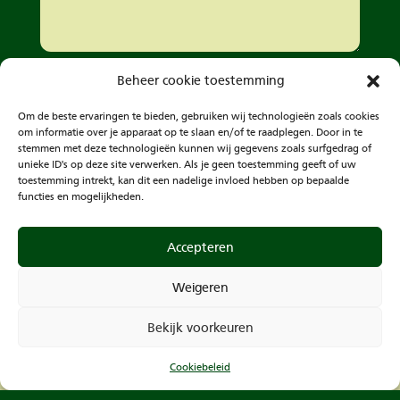
Schrijf mij in voor de nieuwsbrief
Beheer cookie toestemming
Indienen
Om de beste ervaringen te bieden, gebruiken wij technologieën zoals cookies
om informatie over je apparaat op te slaan en/of te raadplegen. Door in te
stemmen met deze technologieën kunnen wij gegevens zoals surfgedrag of
unieke ID's op deze site verwerken. Als je geen toestemming geeft of uw
toestemming intrekt, kan dit een nadelige invloed hebben op bepaalde
functies en mogelijkheden.
Accepteren
Weigeren
Bekijk voorkeuren
Cookiebeleid
©2025 Eyckenhout B.V. – alle rechten